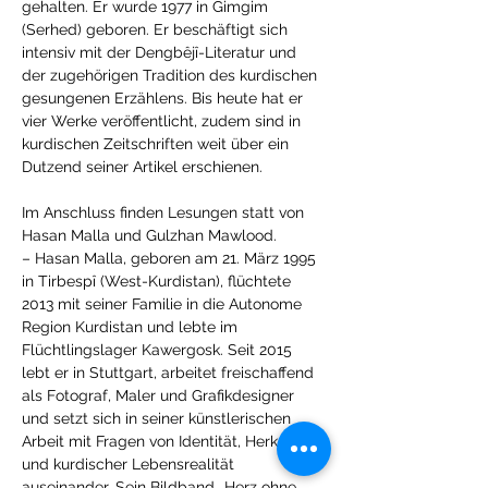
gehalten. Er wurde 1977 in Gimgim 
(Serhed) geboren. Er beschäftigt sich 
intensiv mit der Dengbêjî-Literatur und 
der zugehörigen Tradition des kurdischen 
gesungenen Erzählens. Bis heute hat er 
vier Werke veröffentlicht, zudem sind in 
kurdischen Zeitschriften weit über ein 
Dutzend seiner Artikel erschienen.
Im Anschluss finden Lesungen statt von 
Hasan Malla und Gulzhan Mawlood.
– Hasan Malla, geboren am 21. März 1995 
in Tirbespî (West-Kurdistan), flüchtete 
2013 mit seiner Familie in die Autonome 
Region Kurdistan und lebte im 
Flüchtlingslager Kawergosk. Seit 2015 
lebt er in Stuttgart, arbeitet freischaffend 
als Fotograf, Maler und Grafikdesigner 
und setzt sich in seiner künstlerischen 
Arbeit mit Fragen von Identität, Herkunft 
und kurdischer Lebensrealität 
auseinander. Sein Bildband „Herz ohne 