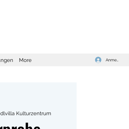
ungen
More
Anmelden
idlvilla Kulturzentrum
rprobe