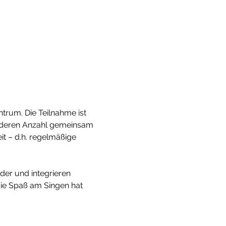
ntrum. Die Teilnahme ist 
, deren Anzahl gemeinsam 
eit – d.h. regelmäßige 
der und integrieren 
die Spaß am Singen hat 