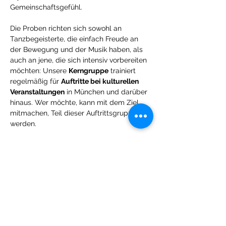
Gemeinschaftsgefühl.
Die Proben richten sich sowohl an 
Tanzbegeisterte, die einfach Freude an 
der Bewegung und der Musik haben, als 
auch an jene, die sich intensiv vorbereiten 
möchten: Unsere 
Kerngruppe
 trainiert 
regelmäßig für 
Auftritte bei kulturellen 
Veranstaltungen
 in München und darüber 
hinaus. Wer möchte, kann mit dem Ziel 
mitmachen, Teil dieser Auftrittsgruppe zu 
werden.
Alle sind willkommen
 – ob mit oder ohne 
Vorerfahrung. Wichtig ist nur die Freude 
am Tanzen und die Lust auf gemeinsame 
Bewegung!