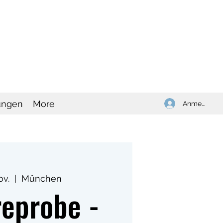
ungen
More
Anmelden
ov.
  |  
München
reprobe -