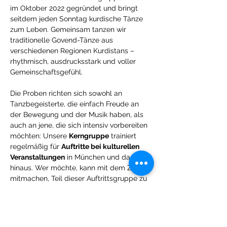
im Oktober 2022 gegründet und bringt 
seitdem jeden Sonntag kurdische Tänze 
zum Leben. Gemeinsam tanzen wir 
traditionelle Govend-Tänze aus 
verschiedenen Regionen Kurdistans – 
rhythmisch, ausdrucksstark und voller 
Gemeinschaftsgefühl.
Die Proben richten sich sowohl an 
Tanzbegeisterte, die einfach Freude an 
der Bewegung und der Musik haben, als 
auch an jene, die sich intensiv vorbereiten 
möchten: Unsere 
Kerngruppe
 trainiert 
regelmäßig für 
Auftritte bei kulturellen 
Veranstaltungen
 in München und darüber 
hinaus. Wer möchte, kann mit dem Ziel 
mitmachen, Teil dieser Auftrittsgruppe zu 
werden.
Alle sind willkommen
 – ob mit oder ohne 
Vorerfahrung. Wichtig ist nur die Freude 