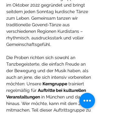
im Oktober 2022 gegründet und bringt 
seitdem jeden Sonntag kurdische Tänze 
zum Leben. Gemeinsam tanzen wir 
traditionelle Govend-Tänze aus 
verschiedenen Regionen Kurdistans – 
rhythmisch, ausdrucksstark und voller 
Gemeinschaftsgefühl.
Die Proben richten sich sowohl an 
Tanzbegeisterte, die einfach Freude an 
der Bewegung und der Musik haben, als 
auch an jene, die sich intensiv vorbereiten 
möchten: Unsere 
Kerngruppe
 trainiert 
regelmäßig für 
Auftritte bei kulturellen 
Veranstaltungen
 in München und darüber 
hinaus. Wer möchte, kann mit dem Ziel 
mitmachen, Teil dieser Auftrittsgruppe zu 
werden.
Alle sind willkommen
 – ob mit oder ohne 
Vorerfahrung. Wichtig ist nur die Freude 