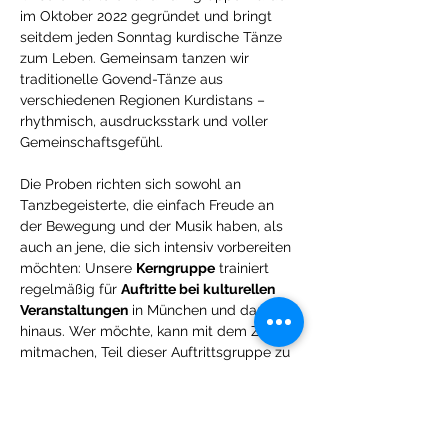
im Oktober 2022 gegründet und bringt 
seitdem jeden Sonntag kurdische Tänze 
zum Leben. Gemeinsam tanzen wir 
traditionelle Govend-Tänze aus 
verschiedenen Regionen Kurdistans – 
rhythmisch, ausdrucksstark und voller 
Gemeinschaftsgefühl.
Die Proben richten sich sowohl an 
Tanzbegeisterte, die einfach Freude an 
der Bewegung und der Musik haben, als 
auch an jene, die sich intensiv vorbereiten 
möchten: Unsere 
Kerngruppe
 trainiert 
regelmäßig für 
Auftritte bei kulturellen 
Veranstaltungen
 in München und darüber 
hinaus. Wer möchte, kann mit dem Ziel 
mitmachen, Teil dieser Auftrittsgruppe zu 
werden.
Alle sind willkommen
 – ob mit oder ohne 
Vorerfahrung. Wichtig ist nur die Freude 