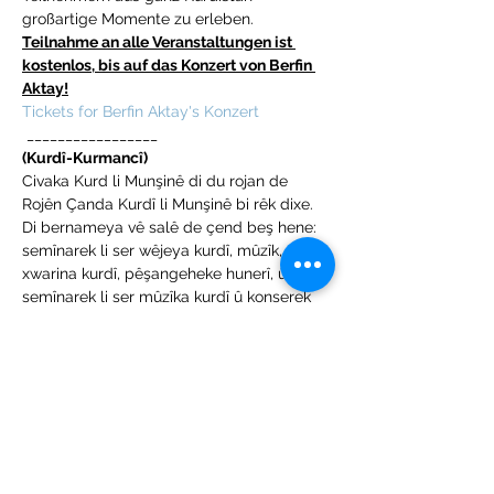
großartige Momente zu erleben.  
Teilnahme an alle Veranstaltungen ist 
kostenlos, bis auf das Konzert von Berfin 
Aktay!
Tickets for Berfin Aktay's Konzert
 _________________ 
(Kurdî-Kurmancî)
Civaka Kurd li Munşinê di du rojan de 
Rojên Çanda Kurdî li Munşinê bi rêk dixe. 
Di bernameya vê salê de çend beş hene: 
semînarek li ser wêjeya kurdî, mûzîk, 
xwarina kurdî, pêşangeheke hunerî, û 
semînarek li ser mûzîka kurdî û konserek 
di dawiya çalakiyên me de. Li hûrgiliyên 
rojên çanda kurdî binerin û werin em bi 
hev re û bi beşdarên xwe…
Mehr anzeigen