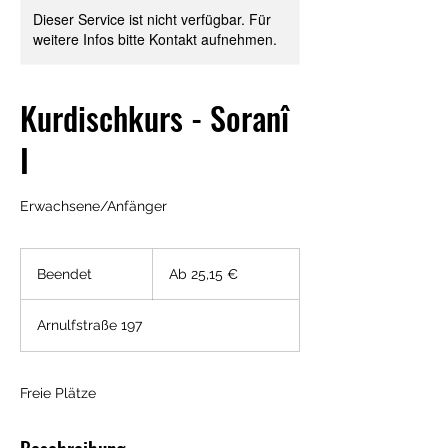
Dieser Service ist nicht verfügbar. Für
weitere Infos bitte Kontakt aufnehmen.
Kurdischkurs - Soranî
I
Erwachsene/Anfänger
Ab
25,15
Beendet
B
Ab 25,15 €
Euro
e
e
Arnulfstraße 197
n
d
e
t
Freie Plätze