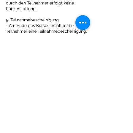
durch den Teilnehmer erfolgt keine
Rückerstattung.
5. Teilnahmebescheinigung:
- Am Ende des Kurses erhalten die
Teilnehmer eine Teilnahmebescheinigung.
6. Änderungen und Absagen:
- Der Kursanbieter behält sich das Recht
vor, den Kurs zu verschieben, abzusagen
oder Änderungen am Kursplan
vorzunehmen. In solchen Fällen wird den
Teilnehmern rechtzeitig darüber informiert.
7. Haftungsausschluss:
- Der Kursanbieter haftet nicht für Verluste
oder Schäden an persönlichen
Gegenständen der Teilnehmer während
des Kurses.
- Die Teilnahme am Kurs erfolgt auf
eigenes Risiko.
Indem Sie sich für den Kurdischkurs-
Kurmancî II anmelden, erklären Sie sich