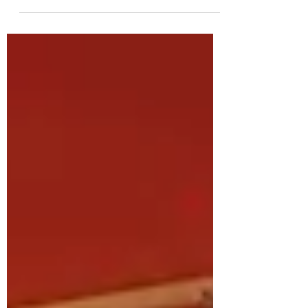
organisiert vom Nergiz Bookstore und
der Kurdischen Gemeinde Mün