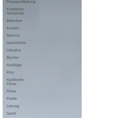
Pressemitteilung
Kurdische
Gemeinde
Interview
Kurden
Newroz
Geschichte
Literatur
Bücher
Ausflüge
Kino
Kurdische
Filme
Filme
Politik
Lesung
Sport