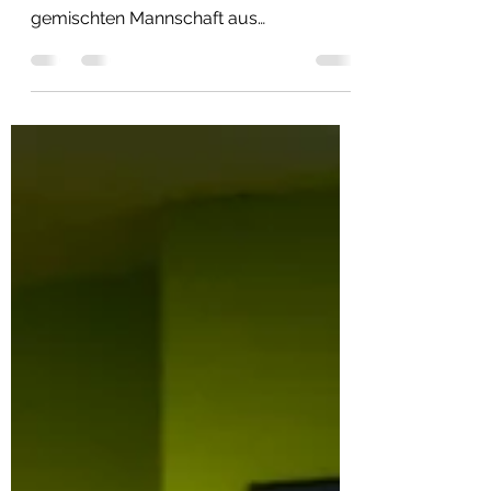
Am 29. Mai 2025 nahm die Kurdische
Gemeinde München mit einer bunt
gemischten Mannschaft aus
Jugendlichen und Erwachsenen am
„Gemeinsam Füreinander Cup“ teil.