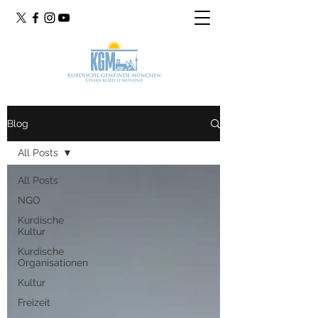
Blog
All Posts
All Posts
NGO
Kurdische
Kultur
Kurdische
Organisationen
Kultur
Freizeit