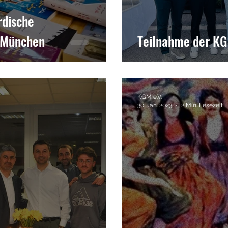
rdische
n München
Teilnahme der K
KGM e.V.
30. Jan. 2023
2 Min. Lesezeit