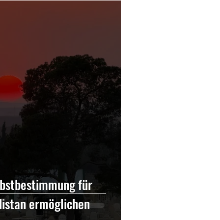
oz
Geschichte
Politik
Lesung
lbstbestimmung für
istan ermöglichen