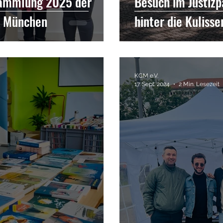
sammlung 2025 der
Besuch im Justizp
e München
hinter die Kulisse
KGM e.V.
17. Sept. 2024
2 Min. Lesezeit