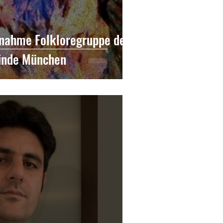
lnahme Folkloregruppe der
inde München