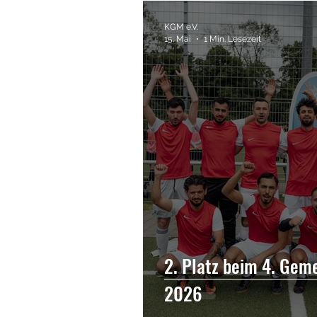
Pressemitteilung
Kurd
KGM e.V.
15. Mai
1 Min. Lesezeit
Literatur
Bücher
A
Sport
2. Platz beim 4. Gem
2026