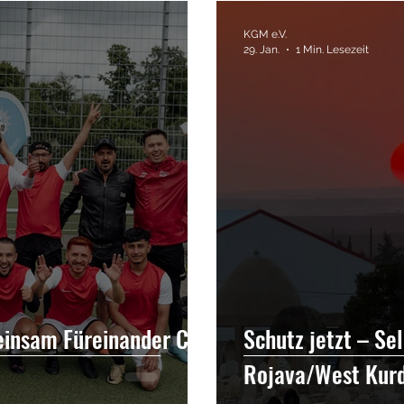
ische Gemeinde
Interview
Kurden
Newr
KGM e.V.
29. Jan.
1 Min. Lesezeit
usflüge
Kino
Kurdische Filme
Filme
einsam Füreinander Cup
Schutz jetzt – Se
Rojava/West Kurd