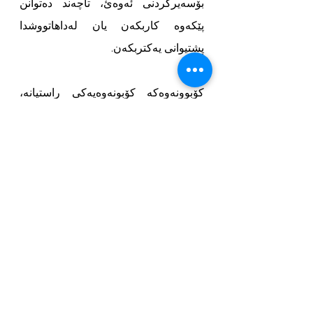
بۆسەیرکردنی ئەوەئ، تاچەند دەتوانن 
پێکەوە کاربکەن یان لەداهاتووشدا 
پشتیوانی یەکتربکەن. 
کۆبوونەوەکە کۆبونەوەیەکی راستیانە، 
ئاست بەرزو دڵگیرانە بوو. ئێمە خوازیارین 
هەموو کۆمەڵە و رێکخراوە کوردییەکان 
کۆبوونەوەیەی لەو شێوەیە ئەنجام بدەن.
Kurdische Gemeinde München
KGM
Civaka Kurd li Munşinê
AGD
Afrin Gemeinde Deutschland
Civaka Çiyayê Kurmênc li Almanya
Kurdische Organisationen
NGO