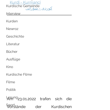
Kurdî - Kurmancî
Kurdische Gemeinde
کوردی - سۆرانی
Interview
Kurden
Newroz
Geschichte
Literatur
Bücher
Ausflüge
Kino
Kurdische Filme
Filme
Politik
Lesung
Am 23.01.2022 trafen sich die 
Sport
Vorstände der Kurdischen 