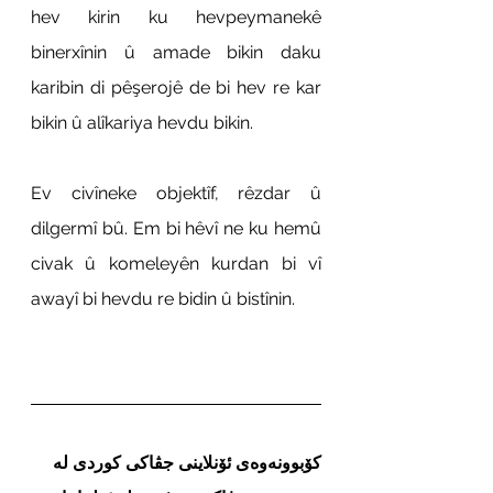
hev kirin ku hevpeymanekê 
binerxînin û amade bikin daku 
karibin di pêşerojê de bi hev re kar 
bikin û alîkariya hevdu bikin.
Ev civîneke objektîf, rêzdar û 
dilgermî bû. Em bi hêvî ne ku hemû 
civak û komeleyên kurdan bi vî 
awayî bi hevdu re bidin û bistînin.
کۆبوونەوەی ئۆنلاینی جڤاکی کوردی لە 