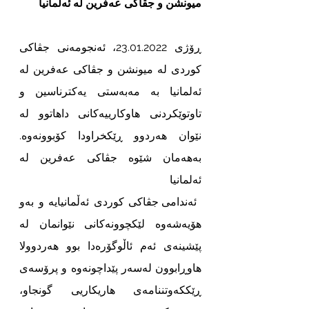
میونشن و جڤاکی عەفرین لە ئەلمانیا
ڕۆژی 23.01.2022، ئەنجومەنی جڤاکی 
کوردی لە میونشن و جڤاکی عەفرین لە 
ئەلمانیا بە مەبەستی یەکترناسین و 
تاوتوێکردنی هاوکارییەکانی داهاتوو لە 
نێوان هەردوو ڕێکخراودا کۆبوونەوە. 
بەهەمان شێوە جڤاکی عەفرین لە 
ئەلمانیا   
 ئەندامی جڤاکی کوردی ئەڵمانیایە و بەو 
هۆیەشەوە لێکچوونەکانی نێوانمان لە 
پێشینەی ئەم ئاڵوگۆرەدا بوو هەردوولا 
هاوڕابوون لەسەر پێداچونەوە و پرۆسەی 
ڕێککەوتننامەی هاریکاریی گونجاو، 