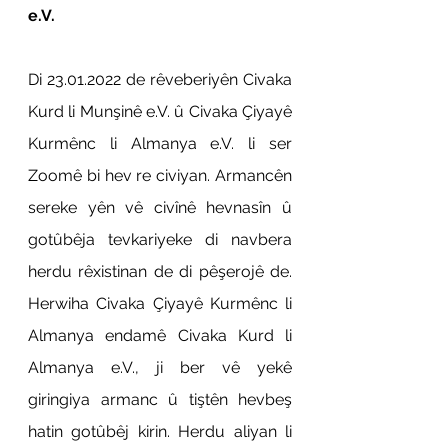
e.V.
Di 23.01.2022 de rêveberiyên Civaka 
Kurd li Munşinê e.V. û Civaka Çiyayê 
Kurmênc li Almanya e.V. li ser 
Zoomê bi hev re civiyan. Armancên 
sereke yên vê civînê hevnasîn û 
gotûbêja tevkariyeke di navbera 
herdu rêxistinan de di pêşerojê de. 
Herwiha Civaka Çiyayê Kurmênc li 
Almanya endamê Civaka Kurd li 
Almanya e.V., ji ber vê yekê 
giringiya armanc û tiştên hevbeş 
hatin gotûbêj kirin. Herdu aliyan li 