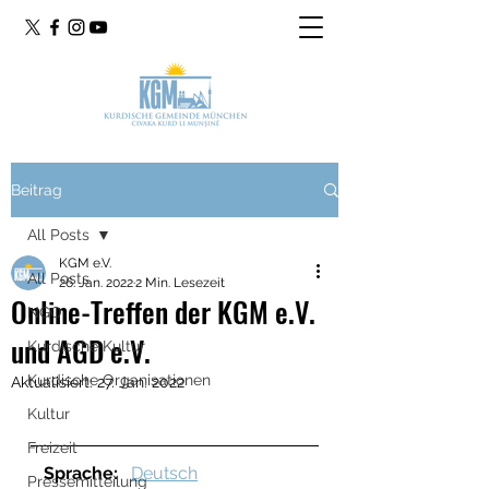
Beitrag
All Posts
KGM e.V.
All Posts
26. Jan. 2022
2 Min. Lesezeit
Online-Treffen der KGM e.V.
NGO
und AGD e.V.
Kurdische Kultur
Kurdische Organisationen
Aktualisiert:
27. Jan. 2022
Kultur
Freizeit
Sprache:
Deutsch
Pressemitteilung