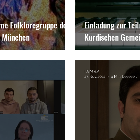
hme Folkloregruppe der
Einladung zur Te
e München
Kurdischen Geme
KGM e.V.
27. Nov. 2022
4 Min. Lesezeit