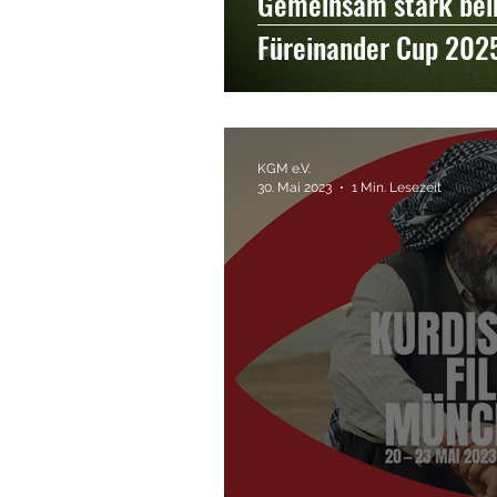
Gemeinsam stark be
Füreinander Cup 202
KGM e.V.
30. Mai 2023
1 Min. Lesezeit