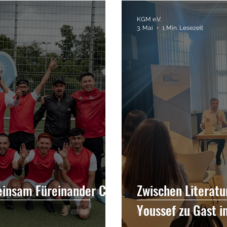
ische Gemeinde
Interview
Kurden
Newr
KGM e.V.
3. Mai
1 Min. Lesezeit
usflüge
Kino
Kurdische Filme
Filme
einsam Füreinander Cup
Zwischen Literatu
Youssef zu Gast 